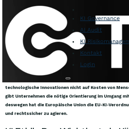
Zum Hauptinhalt springen
Zum Footer springen
KI Governance
AI Audit
KI-Ethik: Warum Künstliche 
KI Risikomanage
Kontakt
Künstliche Intelligenz ist längst kein Zukunftsthema meh
kommunizieren und Entscheidungen treffen. Doch mit w
Login
Denn was passiert, wenn KI diskriminiert? Wenn Entsch
autonom handeln, ohne dass jemand eingreifen kann? Gena
technologische Innovationen nicht auf Kosten von Men
gibt Unternehmen die nötige Orientierung im Umgang mi
deswegen hat die Europäische Union die EU-KI-Verordnu
und rechtssicher zu agieren.