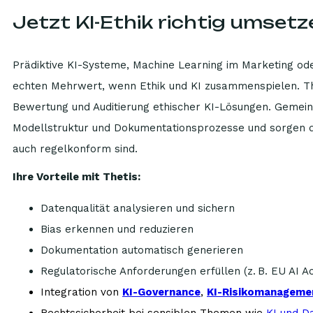
Jetzt KI-Ethik richtig umset
Prädiktive KI-Systeme, Machine Learning im Marketing ode
echten Mehrwert, wenn Ethik und KI zusammenspielen. Th
Bewertung und Auditierung ethischer KI-Lösungen. Gemein
Modellstruktur und Dokumentationsprozesse und sorgen daf
auch regelkonform sind.
Ihre Vorteile mit Thetis:
Datenqualität analysieren und sichern
Bias erkennen und reduzieren
Dokumentation automatisch generieren
Regulatorische Anforderungen erfüllen (z. B. EU AI A
Integration von
KI-Governance
,
KI-Risikomanageme
Rechtssicherheit bei sensiblen Themen wie
KI und D