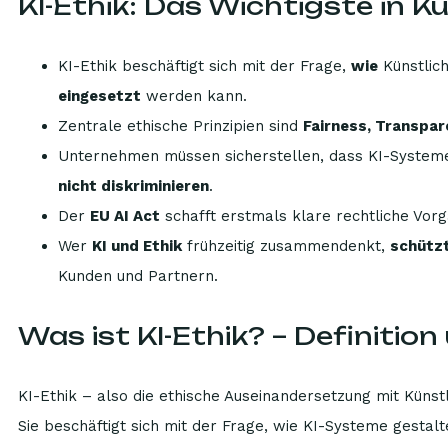
KI-Ethik: Das Wichtigste in K
KI-Ethik beschäftigt sich mit der Frage,
wie
Künstlich
eingesetzt
werden kann.
Zentrale ethische Prinzipien sind
Fairness, Transpa
Unternehmen müssen sicherstellen, dass KI-System
nicht diskriminieren
.
Der
EU AI Act
schafft erstmals klare rechtliche Vo
Wer
KI und Ethik
frühzeitig zusammendenkt,
schütz
Kunden und Partnern.
Was ist KI-Ethik? – Definiti
KI-Ethik – also die ethische Auseinandersetzung mit Künstl
Sie beschäftigt sich mit der Frage, wie KI-Systeme gestalt