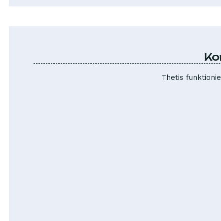
Ko
Thetis funktioni