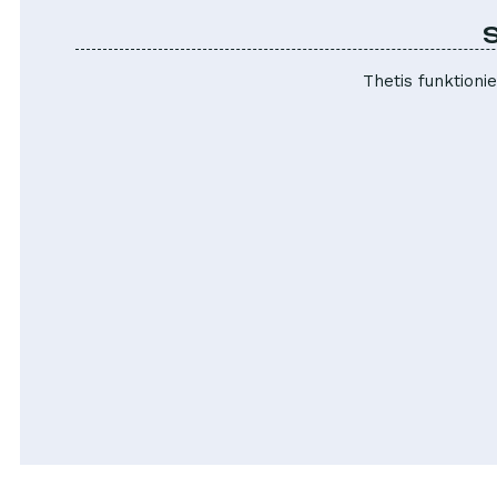
S
Thetis funktioni