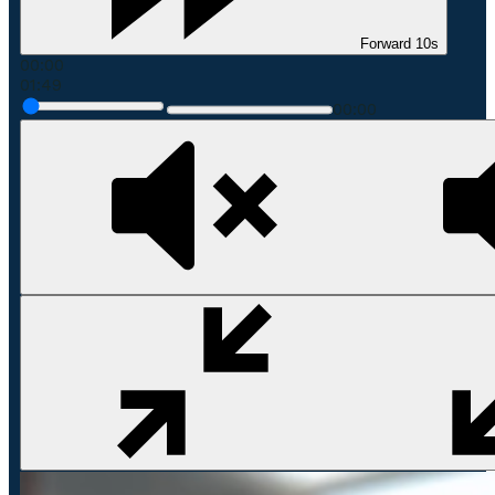
Forward 10s
00:00
01:49
00:00